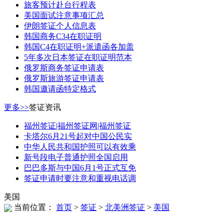
旅客预计赴台行程表
美国面试注意事项汇总
伊朗签证个人信息表
韩国商务C34在职证明
韩国C4在职证明+派遣函各加盖
5年多次日本签证在职证明范本
俄罗斯商务签证申请表
俄罗斯旅游签证申请表
韩国邀请函特定格式
更多>>
签证资讯
福州签证|福州签证网|福州签证
卡塔尔6月21号起对中国公民实
中华人民共和国护照可以有效乘
新号段电子普通护照全国启用
巴巴多斯与中国6月1号正式互免
签证申请时要注意和重视电话调
美国
当前位置：
首页
>
签证
>
北美洲签证
>
美国