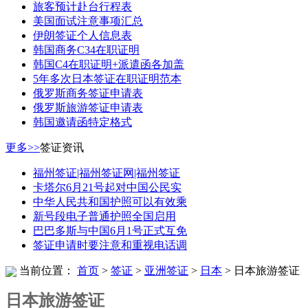
旅客预计赴台行程表
美国面试注意事项汇总
伊朗签证个人信息表
韩国商务C34在职证明
韩国C4在职证明+派遣函各加盖
5年多次日本签证在职证明范本
俄罗斯商务签证申请表
俄罗斯旅游签证申请表
韩国邀请函特定格式
更多>>
签证资讯
福州签证|福州签证网|福州签证
卡塔尔6月21号起对中国公民实
中华人民共和国护照可以有效乘
新号段电子普通护照全国启用
巴巴多斯与中国6月1号正式互免
签证申请时要注意和重视电话调
当前位置：
首页
>
签证
>
亚洲签证
>
日本
> 日本旅游签证
日本旅游签证