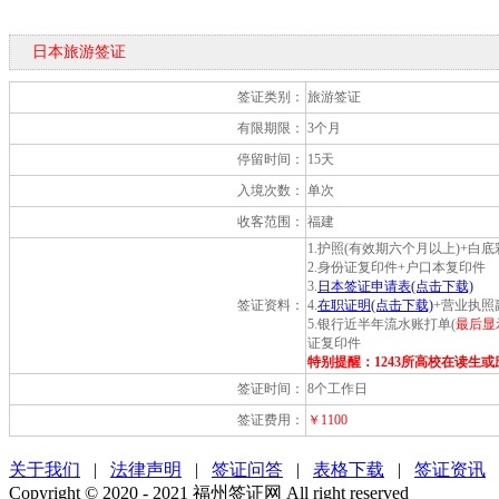
日本旅游签证
签证类别：
旅游签证
有限期限：
3个月
停留时间：
15天
入境次数：
单次
收客范围：
福建
1.护照(有效期六个月以上)+白
2.身份证复印件+户口本复印件
3.
日本签证申请表(点击下载)
签证资料：
4.
在职证明(点击下载)
+营业执照
5.银行近半年流水账打单(
最后显
证复印件
特别提醒：
1243所高校在读生
签证时间：
8个工作日
签证费用：
￥1100
关于我们
|
法律声明
|
签证问答
|
表格下载
|
签证资讯
Copyright © 2020 - 2021 福州签证网 All right reserved