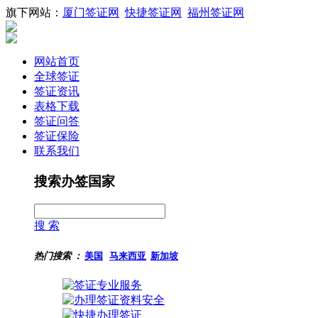
旗下网站：
厦门签证网
快捷签证网
福州签证网
网站首页
全球签证
签证资讯
表格下载
签证问答
签证保险
联系我们
搜索办签国家
搜 索
热门搜索 ：
美国
马来西亚
新加坡