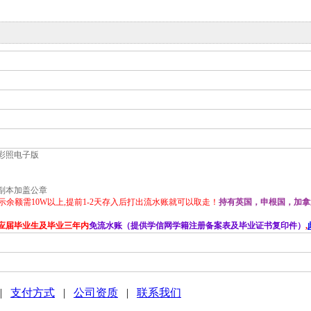
底彩照电子版
副本加盖公章
示
余额需10W以上,提前1-2天存入后打出流水账就可以取走！
持有英国，申根国，加拿
或应届毕业生
及毕业三年内
免流水账（提供学信网学籍注册备案表及毕业证书复印件）
,
|
支付方式
|
公司资质
|
联系我们